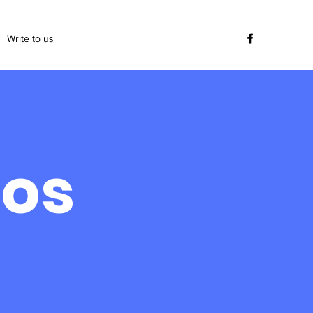
Write to us
eos